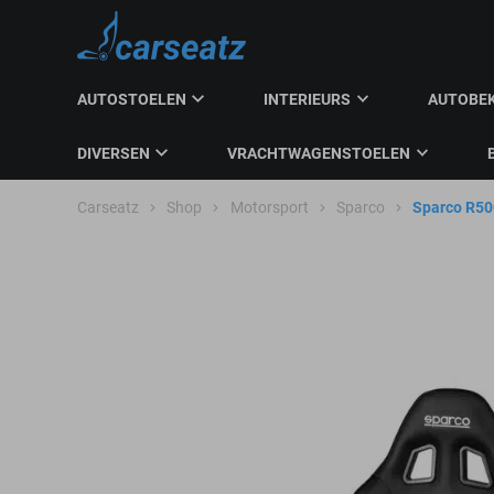
AUTOSTOELEN
INTERIEURS
AUTOBE
DIVERSEN
VRACHTWAGENSTOELEN
Carseatz
Shop
Motorsport
Sparco
Sparco R50