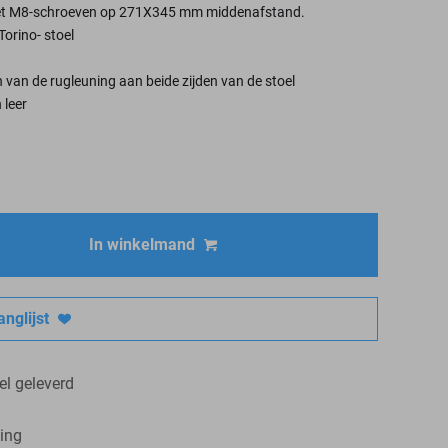
et M8-schroeven op 271X345 mm middenafstand.
Torino- stoel
n van de rugleuning aan beide zijden van de stoel
 leer
In winkelmand
nglijst
el geleverd
ing