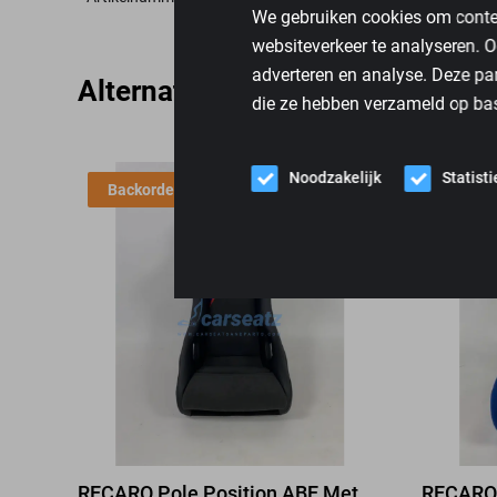
We gebruiken cookies om conten
websiteverkeer te analyseren. O
adverteren en analyse. Deze pa
Alternatieve producten
die ze hebben verzameld op bas
Noodzakelijk
Statist
Backorder
RECARO Pole Position ABE Met
RECARO 