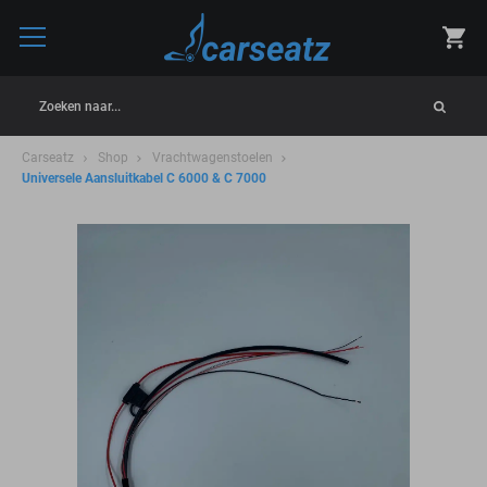
Zoeken naar...
Carseatz
Shop
Vrachtwagenstoelen
Universele Aansluitkabel C 6000 & C 7000