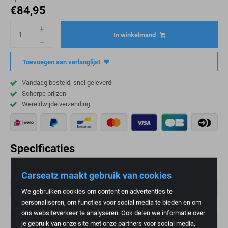
€
84,95
In winkelmand
Toevoegen aan verlanglijst
Vandaag besteld, snel geleverd
Scherpe prijzen
Wereldwijde verzending
Specificaties
Gewicht
1 kg
Carseatz maakt gebruik van cookies
Model
c 6000, c 7000
We gebruiken cookies om content en advertenties te
personaliseren, om functies voor social media te bieden en om
Conditie
Nieuw
ons websiteverkeer te analyseren. Ook delen we informatie over
Artikelnummer
82827403-4
je gebruik van onze site met onze partners voor social media,