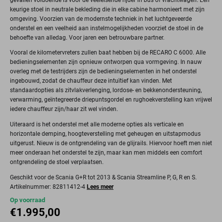
keurige stoel in neutrale bekleding die in elke cabine harmonieert met zijn
omgeving. Voorzien van de modernste techniek in het luchtgeveerde
onderstel en een veelheid aan instelmogelijkheden voorziet de stoel in de
behoefte van alledag. Voor jaren een betrouwbare partner.
Vooral de kilometervreters zullen baat hebben bij de RECARO C 6000. Alle
bedieningselementen zijn opnieuw ontworpen qua vormgeving. In nauw
overleg met de testrijders zijn de bedieningselementen in het onderstel
ingebouwd, zodat de chauffeur deze intuïtief kan vinden. Met
standaardopties als zitvlakverlenging, lordose- en bekkenondersteuning,
verwarming, geïntegreerde driepuntsgordel en rughoekverstelling kan vrijwel
iedere chauffeur zijn/haar zit wel vinden.
Uiteraard is het onderstel met alle moderne opties als verticale en
horizontale demping, hoogteverstelling met geheugen en uitstapmodus
uitgerust. Nieuw is de ontgrendeling van de glijrails. Hiervoor hoeft men niet
meer onderaan het onderstel te zijn, maar kan men middels een comfort
ontgrendeling de stoel verplaatsen.
Geschikt voor de Scania G+R tot 2013 & Scania Streamline P, G, R en S.
Artikelnummer: 82811412-4
Lees meer
Op voorraad
€
1.995,00