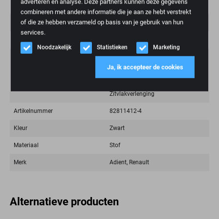
adverteren en analyse. Deze partners kunnen deze gegevens
Gewicht
50 kg
combineren met andere informatie die je aan ze hebt verstrekt
of die ze hebben verzameld op basis van je gebruik van hun
Conditie
Nieuw
services.
Model
c 6000
Noodzakelijk
Statistieken
Marketing
Functies
Verwarming, Geïntegreerde
driepuntgordel, Hoogte verstelling
Ja, ik accepteer de cookies
met 9 standen en geheugenfunctie,
Luchtvering, Zithoek verstelling,
Zitvlakverlenging
Artikelnummer
82811412-4
Kleur
Zwart
Materiaal
Stof
Merk
Adient, Renault
Alternatieve producten